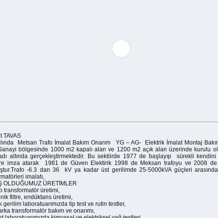
t TAVAS
ılında Metsan Trafo İmalat Bakım Onarım YG – AG- Elektrik İmalat Montaj Bakım
Sanayi bölgesinde 1000 m2 kapalı alan ve 1200 m2 açık alan üzerinde kurulu o
 adı altında gerçekleştirmektedir. Bu sektörde 1977 de başlayıp sürekli kendini 
ere imza atarak 1981 de Güven Elektirik 1998 de Meksan trafoyu ve 2008 de
tur.Trafo -6.3 dan 36 kV ya kadar üst gerilimde 25-5000kVA güçleri arasında
rmatörleri imalatı,
Ş OLDUĞUMUZ ÜRETİMLER
ip transformatör üretimi,
ik filtre, endüktans üretimi,
 gerilim laboratuarımızda tip test ve rutin testler,
rka transformatör bakım ve onarımı,
st laboratuarımızda kimyasal ve elektriksel yağ testleri,