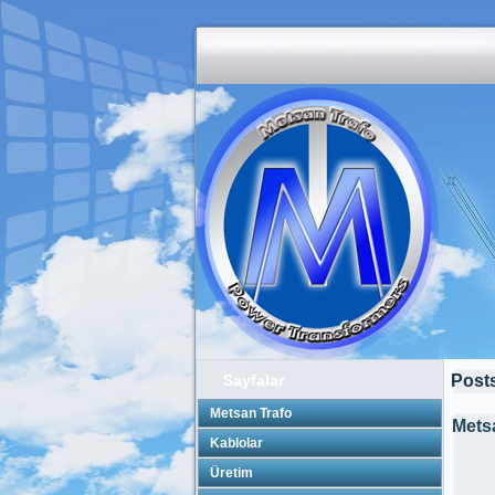
Sayfalar
Posts
Metsan Trafo
Mets
Kablolar
Üretim