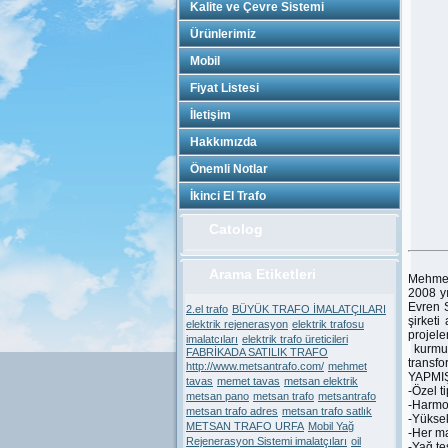
Kalite ve Çevre Sistemi
Ürünlerimiz
Mobil
Fiyat Listesi
İletişim
Hakkımızda
Önemli Notlar
İkinci El Trafo
Catolog
Arama Etiketleri
Mehme
2008 y
Evren 
2.el trafo
BÜYÜK TRAFO İMALATÇILARI
şirketi
elektrik rejenerasyon
elektrik trafosu
projel
imalatcıları
elektrik trafo üreticileri
kurmuş
FABRİKADA SATILIK TRAFO
transfo
http://www.metsantrafo.com/
mehmet
YAPMI
tavas
memet tavas
metsan elektrik
-Özel t
metsan pano
metsan trafo
metsantrafo
-Harmon
metsan trafo adres
metsan trafo satlık
-Yüksek
METSAN TRAFO URFA
Mobil Yağ
-Her ma
Rejenerasyon Sistemi imalatçıları
oil
-Yağ te