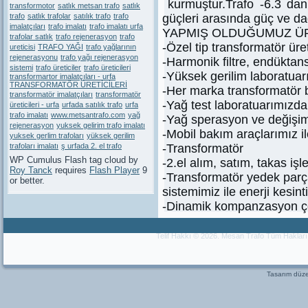
kurmuştur.Trafo -6.3 da
transformotor
satlık metsan trafo
satlık
trafo
satlık trafolar
satılık trafo
trafo
güçleri arasında güç ve dağ
imalatçıları
trafo imalatı
trafo imalatı urfa
YAPMIŞ OLDUĞUMUZ Ü
trafolar satlık
trafo rejenerasyon
trafo
-Özel tip transformatör üre
ureticisi
TRAFO YAĞI
trafo yağlarının
rejenerasyonu
trafo yağı rejenerasyon
-Harmonik filtre, endüktans
sistemi
trafo üreticiler
trafo üreticileri
-Yüksek gerilim laboratuarım
transformartor imalatçıları - urfa
TRANSFORMATÖR ÜRETİCİLERİ
-Her marka transformatör 
transformatör imalatçıları
transformatör
-Yağ test laboratuarımızda 
üreticileri - urfa
urfada satılık trafo
urfa
trafo imalatı
www.metsantrafo.com
yağ
-Yağ sperasyon ve değişim
rejenerasyon
yuksek gelirim trafo imalatı
-Mobil bakım araçlarımız ile
yuksek gerlim trafoları
yüksek gerilim
trafoları imalatı
ş urfada 2. el trafo
-Transformatör
WP Cumulus Flash tag cloud by
-2.el alım, satım, takas işl
Roy Tanck
requires
Flash Player
9
-Transformatör yedek parça
or better.
sistemimiz ile enerji kesin
-Dinamik kompanzasyon ç
Telif Hakkı © 2026. Mesan Trafo Tüm Haklar
Tasarım dü