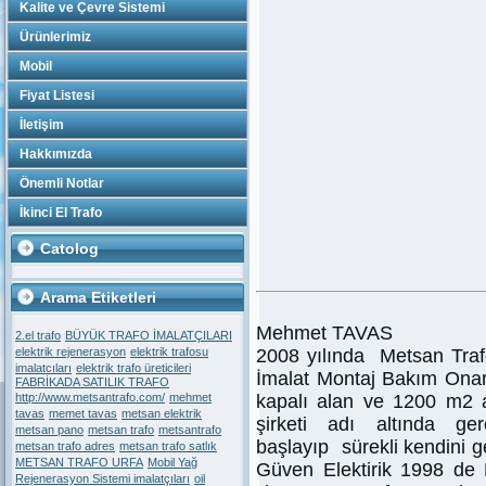
Kalite ve Çevre Sistemi
Ürünlerimiz
Mobil
Fiyat Listesi
İletişim
Hakkımızda
Önemli Notlar
İkinci El Trafo
Catolog
Arama Etiketleri
Mehmet TAVAS
2.el trafo
BÜYÜK TRAFO İMALATÇILARI
elektrik rejenerasyon
elektrik trafosu
2008 yılında Metsan Tra
imalatcıları
elektrik trafo üreticileri
İmalat Montaj Bakım Onar
FABRİKADA SATILIK TRAFO
http://www.metsantrafo.com/
mehmet
kapalı alan ve 1200 m2 a
tavas
memet tavas
metsan elektrik
şirketi adı altında ge
metsan pano
metsan trafo
metsantrafo
başlayıp sürekli kendini g
metsan trafo adres
metsan trafo satlık
METSAN TRAFO URFA
Mobil Yağ
Güven Elektirik 1998 de
Rejenerasyon Sistemi imalatçıları
oil