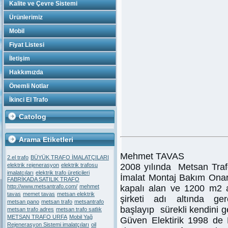
Kalite ve Çevre Sistemi
Ürünlerimiz
Mobil
Fiyat Listesi
İletişim
Hakkımızda
Önemli Notlar
İkinci El Trafo
Catolog
Arama Etiketleri
Mehmet TAVAS
2.el trafo
BÜYÜK TRAFO İMALATÇILARI
elektrik rejenerasyon
elektrik trafosu
2008 yılında Metsan Tra
imalatcıları
elektrik trafo üreticileri
İmalat Montaj Bakım Onar
FABRİKADA SATILIK TRAFO
http://www.metsantrafo.com/
mehmet
kapalı alan ve 1200 m2 a
tavas
memet tavas
metsan elektrik
şirketi adı altında ge
metsan pano
metsan trafo
metsantrafo
başlayıp sürekli kendini g
metsan trafo adres
metsan trafo satlık
METSAN TRAFO URFA
Mobil Yağ
Güven Elektirik 1998 de
Rejenerasyon Sistemi imalatçıları
oil