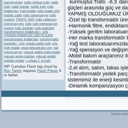
kurmuştur.Trafo -6.3 da
transformotor
satlık metsan trafo
satlık
trafo
satlık trafolar
satılık trafo
trafo
güçleri arasında güç ve dağ
imalatçıları
trafo imalatı
trafo imalatı urfa
YAPMIŞ OLDUĞUMUZ Ü
trafolar satlık
trafo rejenerasyon
trafo
-Özel tip transformatör üre
ureticisi
TRAFO YAĞI
trafo yağlarının
rejenerasyonu
trafo yağı rejenerasyon
-Harmonik filtre, endüktans
sistemi
trafo üreticiler
trafo üreticileri
-Yüksek gerilim laboratuarım
transformartor imalatçıları - urfa
TRANSFORMATÖR ÜRETİCİLERİ
-Her marka transformatör 
transformatör imalatçıları
transformatör
-Yağ test laboratuarımızda 
üreticileri - urfa
urfada satılık trafo
urfa
trafo imalatı
www.metsantrafo.com
yağ
-Yağ sperasyon ve değişim
rejenerasyon
yuksek gelirim trafo imalatı
-Mobil bakım araçlarımız ile
yuksek gerlim trafoları
yüksek gerilim
trafoları imalatı
ş urfada 2. el trafo
-Transformatör
WP Cumulus Flash tag cloud by
-2.el alım, satım, takas işl
Roy Tanck
requires
Flash Player
9
-Transformatör yedek parça
or better.
sistemimiz ile enerji kesin
-Dinamik kompanzasyon ç
Telif Hakkı © 2026. Mesan Trafo Tüm Haklar
Tasarım dü