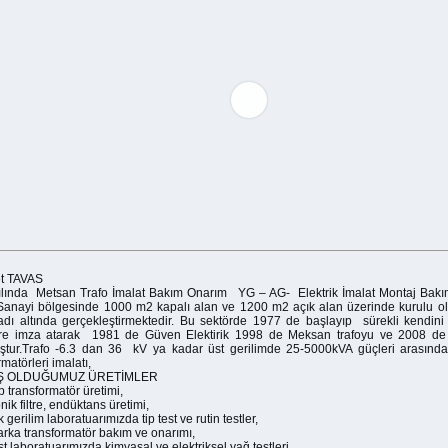
t TAVAS
ılında Metsan Trafo İmalat Bakım Onarım YG – AG- Elektrik İmalat Montaj Bakım
Sanayi bölgesinde 1000 m2 kapalı alan ve 1200 m2 açık alan üzerinde kurulu o
 adı altında gerçekleştirmektedir. Bu sektörde 1977 de başlayıp sürekli kendini 
ere imza atarak 1981 de Güven Elektirik 1998 de Meksan trafoyu ve 2008 de
tur.Trafo -6.3 dan 36 kV ya kadar üst gerilimde 25-5000kVA güçleri arasında
rmatörleri imalatı,
Ş OLDUĞUMUZ ÜRETİMLER
ip transformatör üretimi,
ik filtre, endüktans üretimi,
 gerilim laboratuarımızda tip test ve rutin testler,
rka transformatör bakım ve onarımı,
st laboratuarımızda kimyasal ve elektriksel yağ testleri,