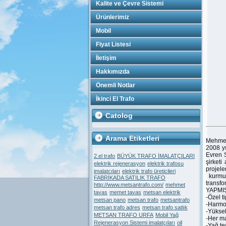
Kalite ve Çevre Sistemi
Ürünlerimiz
Mobil
Fiyat Listesi
İletişim
Hakkımızda
Önemli Notlar
İkinci El Trafo
Catolog
Arama Etiketleri
Mehme
2008 y
Evren 
2.el trafo
BÜYÜK TRAFO İMALATÇILARI
şirketi
elektrik rejenerasyon
elektrik trafosu
projel
imalatcıları
elektrik trafo üreticileri
kurmuş
FABRİKADA SATILIK TRAFO
transfo
http://www.metsantrafo.com/
mehmet
YAPMI
tavas
memet tavas
metsan elektrik
-Özel t
metsan pano
metsan trafo
metsantrafo
-Harmon
metsan trafo adres
metsan trafo satlık
-Yüksek
METSAN TRAFO URFA
Mobil Yağ
-Her ma
Rejenerasyon Sistemi imalatçıları
oil
-Yağ te