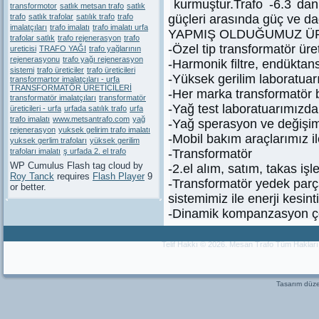
kurmuştur.Trafo -6.3 da
transformotor
satlık metsan trafo
satlık
trafo
satlık trafolar
satılık trafo
trafo
güçleri arasında güç ve dağ
imalatçıları
trafo imalatı
trafo imalatı urfa
YAPMIŞ OLDUĞUMUZ Ü
trafolar satlık
trafo rejenerasyon
trafo
-Özel tip transformatör üre
ureticisi
TRAFO YAĞI
trafo yağlarının
rejenerasyonu
trafo yağı rejenerasyon
-Harmonik filtre, endüktans
sistemi
trafo üreticiler
trafo üreticileri
-Yüksek gerilim laboratuarım
transformartor imalatçıları - urfa
TRANSFORMATÖR ÜRETİCİLERİ
-Her marka transformatör 
transformatör imalatçıları
transformatör
-Yağ test laboratuarımızda 
üreticileri - urfa
urfada satılık trafo
urfa
trafo imalatı
www.metsantrafo.com
yağ
-Yağ sperasyon ve değişim
rejenerasyon
yuksek gelirim trafo imalatı
-Mobil bakım araçlarımız ile
yuksek gerlim trafoları
yüksek gerilim
trafoları imalatı
ş urfada 2. el trafo
-Transformatör
WP Cumulus Flash tag cloud by
-2.el alım, satım, takas işl
Roy Tanck
requires
Flash Player
9
-Transformatör yedek parça
or better.
sistemimiz ile enerji kesin
-Dinamik kompanzasyon ç
Telif Hakkı © 2026. Mesan Trafo Tüm Haklar
Tasarım dü