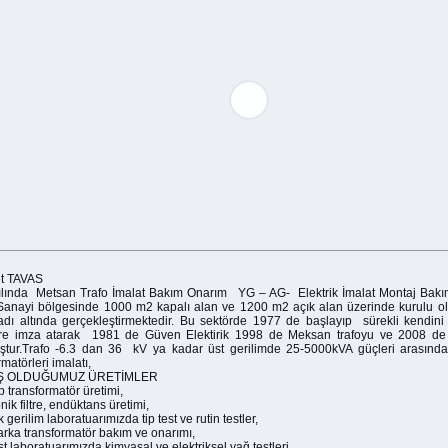
t TAVAS
ılında Metsan Trafo İmalat Bakım Onarım YG – AG- Elektrik İmalat Montaj Bakım
Sanayi bölgesinde 1000 m2 kapalı alan ve 1200 m2 açık alan üzerinde kurulu o
 adı altında gerçekleştirmektedir. Bu sektörde 1977 de başlayıp sürekli kendini 
ere imza atarak 1981 de Güven Elektirik 1998 de Meksan trafoyu ve 2008 de
tur.Trafo -6.3 dan 36 kV ya kadar üst gerilimde 25-5000kVA güçleri arasında
rmatörleri imalatı,
Ş OLDUĞUMUZ ÜRETİMLER
ip transformatör üretimi,
ik filtre, endüktans üretimi,
 gerilim laboratuarımızda tip test ve rutin testler,
rka transformatör bakım ve onarımı,
st laboratuarımızda kimyasal ve elektriksel yağ testleri,