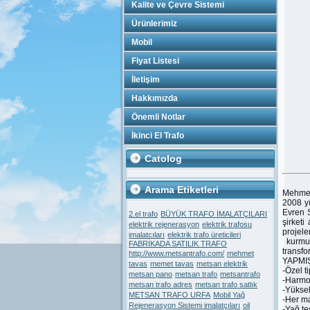
Kalite ve Çevre Sistemi
Ürünlerimiz
Mobil
Fiyat Listesi
İletişim
Hakkımızda
Önemli Notlar
İkinci El Trafo
Catolog
Arama Etiketleri
Mehme
2008 y
Evren 
2.el trafo
BÜYÜK TRAFO İMALATÇILARI
şirketi
elektrik rejenerasyon
elektrik trafosu
projel
imalatcıları
elektrik trafo üreticileri
kurmuş
FABRİKADA SATILIK TRAFO
transfo
http://www.metsantrafo.com/
mehmet
YAPMI
tavas
memet tavas
metsan elektrik
-Özel t
metsan pano
metsan trafo
metsantrafo
-Harmon
metsan trafo adres
metsan trafo satlık
-Yüksek
METSAN TRAFO URFA
Mobil Yağ
-Her ma
Rejenerasyon Sistemi imalatçıları
oil
-Yağ te