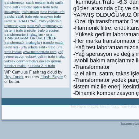
kurmuştur.Trafo -6.3 da
transformotor
satlık metsan trafo
satlık
trafo
satlık trafolar
satılık trafo
trafo
güçleri arasında güç ve dağ
imalatçıları
trafo imalatı
trafo imalatı urfa
YAPMIŞ OLDUĞUMUZ Ü
trafolar satlık
trafo rejenerasyon
trafo
-Özel tip transformatör üre
ureticisi
TRAFO YAĞI
trafo yağlarının
rejenerasyonu
trafo yağı rejenerasyon
-Harmonik filtre, endüktans
sistemi
trafo üreticiler
trafo üreticileri
-Yüksek gerilim laboratuarım
transformartor imalatçıları - urfa
TRANSFORMATÖR ÜRETİCİLERİ
-Her marka transformatör 
transformatör imalatçıları
transformatör
-Yağ test laboratuarımızda 
üreticileri - urfa
urfada satılık trafo
urfa
trafo imalatı
www.metsantrafo.com
yağ
-Yağ sperasyon ve değişim
rejenerasyon
yuksek gelirim trafo imalatı
-Mobil bakım araçlarımız ile
yuksek gerlim trafoları
yüksek gerilim
trafoları imalatı
ş urfada 2. el trafo
-Transformatör
WP Cumulus Flash tag cloud by
-2.el alım, satım, takas işl
Roy Tanck
requires
Flash Player
9
-Transformatör yedek parça
or better.
sistemimiz ile enerji kesin
-Dinamik kompanzasyon ç
Telif Hakkı © 2026. Mesan Trafo Tüm Haklar
Tasarım dü