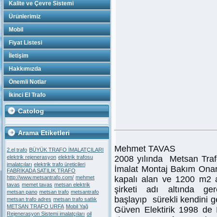
Kalite ve Çevre Sistemi
Ürünlerimiz
Mobil
Fiyat Listesi
İletişim
Hakkımızda
Önemli Notlar
İkinci El Trafo
Catolog
Arama Etiketleri
Mehmet TAVAS
2.el trafo
BÜYÜK TRAFO İMALATÇILARI
elektrik rejenerasyon
elektrik trafosu
2008 yılında Metsan Tra
imalatcıları
elektrik trafo üreticileri
İmalat Montaj Bakım Onar
FABRİKADA SATILIK TRAFO
http://www.metsantrafo.com/
mehmet
kapalı alan ve 1200 m2 a
tavas
memet tavas
metsan elektrik
şirketi adı altında ge
metsan pano
metsan trafo
metsantrafo
başlayıp sürekli kendini g
metsan trafo adres
metsan trafo satlık
METSAN TRAFO URFA
Mobil Yağ
Güven Elektirik 1998 de
Rejenerasyon Sistemi imalatçıları
oil