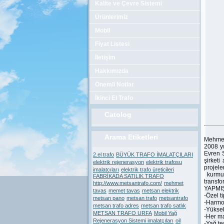
Kalite ve Çevre Sistemi
Ürünlerimiz
Mobil
Fiyat Listesi
İletişim
Hakkımızda
Önemli Notlar
İkinci El Trafo
Catolog
Arama Etiketleri
Mehme
2008 y
Evren 
2.el trafo
BÜYÜK TRAFO İMALATÇILARI
şirketi
elektrik rejenerasyon
elektrik trafosu
projel
imalatcıları
elektrik trafo üreticileri
kurmuş
FABRİKADA SATILIK TRAFO
transfo
http://www.metsantrafo.com/
mehmet
YAPMI
tavas
memet tavas
metsan elektrik
-Özel t
metsan pano
metsan trafo
metsantrafo
-Harmon
metsan trafo adres
metsan trafo satlık
-Yüksek
METSAN TRAFO URFA
Mobil Yağ
-Her ma
Rejenerasyon Sistemi imalatçıları
oil
-Yağ te