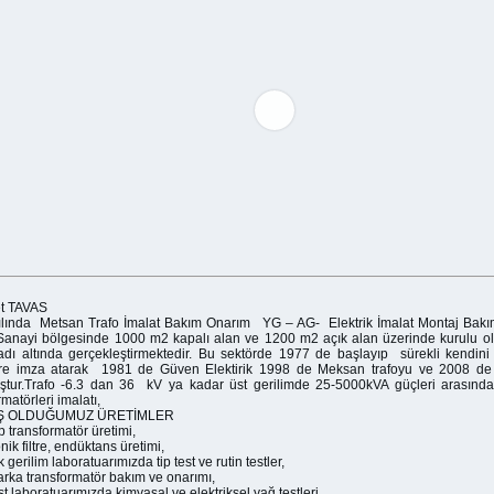
t TAVAS
ılında Metsan Trafo İmalat Bakım Onarım YG – AG- Elektrik İmalat Montaj Bakım
Sanayi bölgesinde 1000 m2 kapalı alan ve 1200 m2 açık alan üzerinde kurulu o
 adı altında gerçekleştirmektedir. Bu sektörde 1977 de başlayıp sürekli kendini 
ere imza atarak 1981 de Güven Elektirik 1998 de Meksan trafoyu ve 2008 de
tur.Trafo -6.3 dan 36 kV ya kadar üst gerilimde 25-5000kVA güçleri arasında
rmatörleri imalatı,
Ş OLDUĞUMUZ ÜRETİMLER
ip transformatör üretimi,
ik filtre, endüktans üretimi,
 gerilim laboratuarımızda tip test ve rutin testler,
rka transformatör bakım ve onarımı,
st laboratuarımızda kimyasal ve elektriksel yağ testleri,