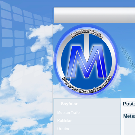
Sayfalar
Posts
Metsan Trafo
Mets
Kablolar
Üretim