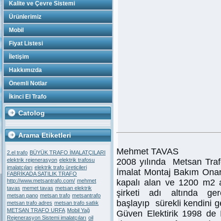
Kalite ve Çevre Sistemi
Ürünlerimiz
Mobil
Fiyat Listesi
İletişim
Hakkımızda
Önemli Notlar
İkinci El Trafo
Catolog
Arama Etiketleri
Mehmet TAVAS
2.el trafo
BÜYÜK TRAFO İMALATÇILARI
elektrik rejenerasyon
elektrik trafosu
2008 yılında Metsan Tra
imalatcıları
elektrik trafo üreticileri
İmalat Montaj Bakım Onar
FABRİKADA SATILIK TRAFO
http://www.metsantrafo.com/
mehmet
kapalı alan ve 1200 m2 a
tavas
memet tavas
metsan elektrik
şirketi adı altında ge
metsan pano
metsan trafo
metsantrafo
başlayıp sürekli kendini g
metsan trafo adres
metsan trafo satlık
METSAN TRAFO URFA
Mobil Yağ
Güven Elektirik 1998 de
Rejenerasyon Sistemi imalatçıları
oil