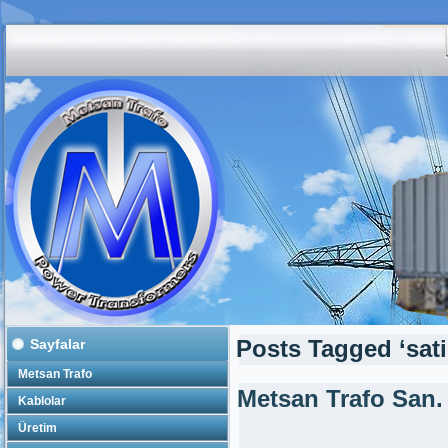
Sayfalar
Posts Tagged ‘satili
Metsan Trafo
Metsan Trafo San.
Kablolar
Üretim