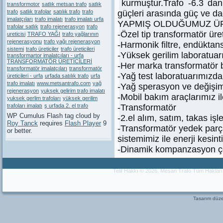
kurmuştur.Trafo -6.3 da
transformotor
satlık metsan trafo
satlık
trafo
satlık trafolar
satılık trafo
trafo
güçleri arasında güç ve dağ
imalatçıları
trafo imalatı
trafo imalatı urfa
YAPMIŞ OLDUĞUMUZ Ü
trafolar satlık
trafo rejenerasyon
trafo
-Özel tip transformatör üre
ureticisi
TRAFO YAĞI
trafo yağlarının
rejenerasyonu
trafo yağı rejenerasyon
-Harmonik filtre, endüktans
sistemi
trafo üreticiler
trafo üreticileri
-Yüksek gerilim laboratuarım
transformartor imalatçıları - urfa
TRANSFORMATÖR ÜRETİCİLERİ
-Her marka transformatör 
transformatör imalatçıları
transformatör
-Yağ test laboratuarımızda 
üreticileri - urfa
urfada satılık trafo
urfa
trafo imalatı
www.metsantrafo.com
yağ
-Yağ sperasyon ve değişim
rejenerasyon
yuksek gelirim trafo imalatı
-Mobil bakım araçlarımız ile
yuksek gerlim trafoları
yüksek gerilim
trafoları imalatı
ş urfada 2. el trafo
-Transformatör
WP Cumulus Flash tag cloud by
-2.el alım, satım, takas işl
Roy Tanck
requires
Flash Player
9
-Transformatör yedek parça
or better.
sistemimiz ile enerji kesin
-Dinamik kompanzasyon ç
Telif Hakkı © 2026. Mesan Trafo Tüm Haklar
Tasarım dü