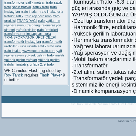
kurmuştur.Trafo -6.3 da
transformotor
satlık metsan trafo
satlık
trafo
satlık trafolar
satılık trafo
trafo
güçleri arasında güç ve dağ
imalatçıları
trafo imalatı
trafo imalatı urfa
YAPMIŞ OLDUĞUMUZ Ü
trafolar satlık
trafo rejenerasyon
trafo
-Özel tip transformatör üre
ureticisi
TRAFO YAĞI
trafo yağlarının
rejenerasyonu
trafo yağı rejenerasyon
-Harmonik filtre, endüktans
sistemi
trafo üreticiler
trafo üreticileri
-Yüksek gerilim laboratuarım
transformartor imalatçıları - urfa
TRANSFORMATÖR ÜRETİCİLERİ
-Her marka transformatör 
transformatör imalatçıları
transformatör
-Yağ test laboratuarımızda 
üreticileri - urfa
urfada satılık trafo
urfa
trafo imalatı
www.metsantrafo.com
yağ
-Yağ sperasyon ve değişim
rejenerasyon
yuksek gelirim trafo imalatı
-Mobil bakım araçlarımız ile
yuksek gerlim trafoları
yüksek gerilim
trafoları imalatı
ş urfada 2. el trafo
-Transformatör
WP Cumulus Flash tag cloud by
-2.el alım, satım, takas işl
Roy Tanck
requires
Flash Player
9
-Transformatör yedek parça
or better.
sistemimiz ile enerji kesin
-Dinamik kompanzasyon ç
Telif Hakkı © 2026. Mesan Trafo Tüm Haklar
Tasarım dü