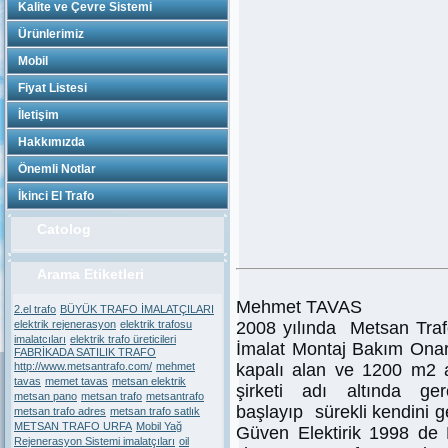
Kalite ve Çevre Sistemi
Ürünlerimiz
Mobil
Fiyat Listesi
İletişim
Hakkımızda
Önemli Notlar
İkinci El Trafo
Catolog
Arama Etiketleri
Mehmet TAVAS
2.el trafo
BÜYÜK TRAFO İMALATÇILARI
elektrik rejenerasyon
elektrik trafosu
2008 yılında Metsan Tra
imalatcıları
elektrik trafo üreticileri
İmalat Montaj Bakım Onar
FABRİKADA SATILIK TRAFO
http://www.metsantrafo.com/
mehmet
kapalı alan ve 1200 m2 a
tavas
memet tavas
metsan elektrik
şirketi adı altında ge
metsan pano
metsan trafo
metsantrafo
başlayıp sürekli kendini g
metsan trafo adres
metsan trafo satlık
METSAN TRAFO URFA
Mobil Yağ
Güven Elektirik 1998 de
Rejenerasyon Sistemi imalatçıları
oil