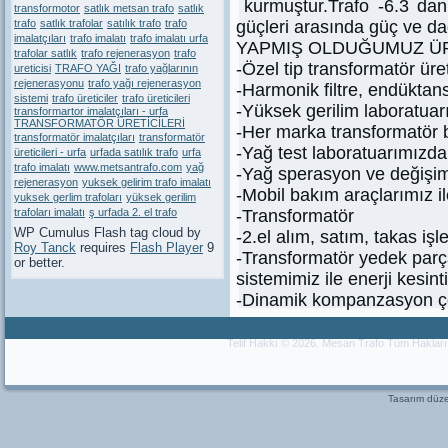
kurmuştur.Trafo -6.3 da
transformotor
satlık metsan trafo
satlık
trafo
satlık trafolar
satılık trafo
trafo
güçleri arasında güç ve dağ
imalatçıları
trafo imalatı
trafo imalatı urfa
YAPMIŞ OLDUĞUMUZ Ü
trafolar satlık
trafo rejenerasyon
trafo
-Özel tip transformatör üre
ureticisi
TRAFO YAĞI
trafo yağlarının
rejenerasyonu
trafo yağı rejenerasyon
-Harmonik filtre, endüktans
sistemi
trafo üreticiler
trafo üreticileri
-Yüksek gerilim laboratuarım
transformartor imalatçıları - urfa
TRANSFORMATÖR ÜRETİCİLERİ
-Her marka transformatör 
transformatör imalatçıları
transformatör
-Yağ test laboratuarımızda 
üreticileri - urfa
urfada satılık trafo
urfa
trafo imalatı
www.metsantrafo.com
yağ
-Yağ sperasyon ve değişim
rejenerasyon
yuksek gelirim trafo imalatı
-Mobil bakım araçlarımız ile
yuksek gerlim trafoları
yüksek gerilim
trafoları imalatı
ş urfada 2. el trafo
-Transformatör
WP Cumulus Flash tag cloud by
-2.el alım, satım, takas işl
Roy Tanck
requires
Flash Player
9
-Transformatör yedek parça
or better.
sistemimiz ile enerji kesin
-Dinamik kompanzasyon ç
Telif Hakkı © 2026. Mesan Trafo Tüm Haklar
Tasarım dü