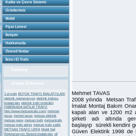
Kalite ve Çevre Sistemi
Ürünlerimiz
Mobil
Fiyat Listesi
İletişim
Hakkımızda
Önemli Notlar
İkinci El Trafo
Catolog
Arama Etiketleri
Mehmet TAVAS
2.el trafo
BÜYÜK TRAFO İMALATÇILARI
elektrik rejenerasyon
elektrik trafosu
2008 yılında Metsan Tra
imalatcıları
elektrik trafo üreticileri
İmalat Montaj Bakım Onar
FABRİKADA SATILIK TRAFO
http://www.metsantrafo.com/
mehmet
kapalı alan ve 1200 m2 a
tavas
memet tavas
metsan elektrik
şirketi adı altında ge
metsan pano
metsan trafo
metsantrafo
başlayıp sürekli kendini g
metsan trafo adres
metsan trafo satlık
METSAN TRAFO URFA
Mobil Yağ
Güven Elektirik 1998 de
Rejenerasyon Sistemi imalatçıları
oil