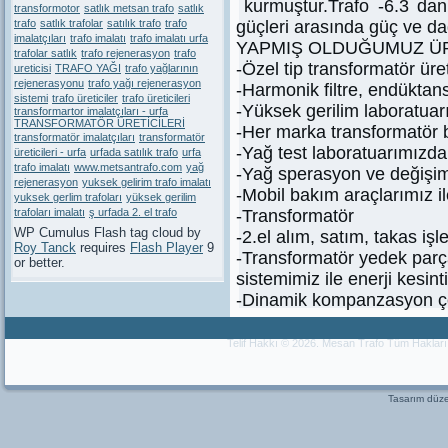
kurmuştur.Trafo -6.3 da
transformotor
satlık metsan trafo
satlık
trafo
satlık trafolar
satılık trafo
trafo
güçleri arasında güç ve dağ
imalatçıları
trafo imalatı
trafo imalatı urfa
YAPMIŞ OLDUĞUMUZ Ü
trafolar satlık
trafo rejenerasyon
trafo
-Özel tip transformatör üre
ureticisi
TRAFO YAĞI
trafo yağlarının
rejenerasyonu
trafo yağı rejenerasyon
-Harmonik filtre, endüktans
sistemi
trafo üreticiler
trafo üreticileri
-Yüksek gerilim laboratuarım
transformartor imalatçıları - urfa
TRANSFORMATÖR ÜRETİCİLERİ
-Her marka transformatör 
transformatör imalatçıları
transformatör
-Yağ test laboratuarımızda 
üreticileri - urfa
urfada satılık trafo
urfa
trafo imalatı
www.metsantrafo.com
yağ
-Yağ sperasyon ve değişim
rejenerasyon
yuksek gelirim trafo imalatı
-Mobil bakım araçlarımız ile
yuksek gerlim trafoları
yüksek gerilim
trafoları imalatı
ş urfada 2. el trafo
-Transformatör
WP Cumulus Flash tag cloud by
-2.el alım, satım, takas işl
Roy Tanck
requires
Flash Player
9
-Transformatör yedek parça
or better.
sistemimiz ile enerji kesin
-Dinamik kompanzasyon ç
Telif Hakkı © 2026. Mesan Trafo Tüm Haklar
Tasarım dü