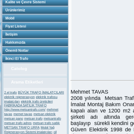
Kalite ve Çevre Sistemi
Ürünlerimiz
Mobil
Fiyat Listesi
İletişim
Hakkımızda
Önemli Notlar
İkinci El Trafo
Catolog
Arama Etiketleri
Mehmet TAVAS
2.el trafo
BÜYÜK TRAFO İMALATÇILARI
elektrik rejenerasyon
elektrik trafosu
2008 yılında Metsan Tra
imalatcıları
elektrik trafo üreticileri
İmalat Montaj Bakım Onar
FABRİKADA SATILIK TRAFO
http://www.metsantrafo.com/
mehmet
kapalı alan ve 1200 m2 a
tavas
memet tavas
metsan elektrik
şirketi adı altında ge
metsan pano
metsan trafo
metsantrafo
başlayıp sürekli kendini g
metsan trafo adres
metsan trafo satlık
METSAN TRAFO URFA
Mobil Yağ
Güven Elektirik 1998 de
Rejenerasyon Sistemi imalatçıları
oil