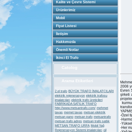
Kalite ve Çevre Sistemi
Ürünlerimiz
Mobil
Fiyat Listesi
İletişim
Hakkımızda
Önemli Notlar
İkinci El Trafo
Catolog
Arama Etiketleri
Mehme
2008 y
Evren 
2.el trafo
BÜYÜK TRAFO İMALATÇILARI
şirketi
elektrik rejenerasyon
elektrik trafosu
projel
imalatcıları
elektrik trafo üreticileri
kurmuş
FABRİKADA SATILIK TRAFO
transfo
http://www.metsantrafo.com/
mehmet
YAPMI
tavas
memet tavas
metsan elektrik
-Özel t
metsan pano
metsan trafo
metsantrafo
-Harmon
metsan trafo adres
metsan trafo satlık
-Yüksek
METSAN TRAFO URFA
Mobil Yağ
-Her ma
Rejenerasyon Sistemi imalatçıları
oil
-Yağ te