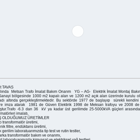
t TAVAS
ılında Metsan Trafo İmalat Bakım Onarım YG – AG- Elektrik İmalat Montaj Bakım
Sanayi bölgesinde 1000 m2 kapalı alan ve 1200 m2 açık alan üzerinde kurulu o
 adı altında gerçekleştirmektedir. Bu sektörde 1977 de başlayıp sürekli kendini 
ere imza atarak 1981 de Güven Elektirik 1998 de Meksan trafoyu ve 2008 de
tur.Trafo -6.3 dan 36 kV ya kadar üst gerilimde 25-5000kVA güçleri arasında
rmatörleri imalatı,
Ş OLDUĞUMUZ ÜRETİMLER
ip transformatör üretimi,
ik filtre, endüktans üretimi,
 gerilim laboratuarımızda tip test ve rutin testler,
rka transformatör bakım ve onarımı,
st laboratuarımızda kimyasal ve elektriksel yağ testleri,