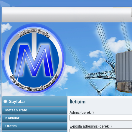
Sayfalar
İletişim
Metsan Trafo
Adınız (gerekli)
Kablolar
Üretim
E-posta adresiniz (gerekli)