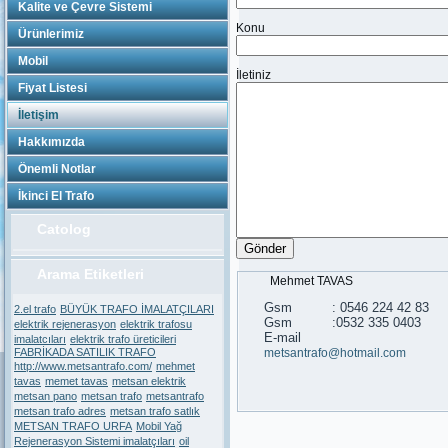
Kalite ve Çevre Sistemi
Konu
Ürünlerimiz
Mobil
İletiniz
Fiyat Listesi
İletişim
Hakkımızda
Önemli Notlar
İkinci El Trafo
Catolog
Arama Etiketleri
Mehmet TAVAS
Gsm : 0546 224 42 83
2.el trafo
BÜYÜK TRAFO İMALATÇILARI
Gsm :0532 335 0403
elektrik rejenerasyon
elektrik trafosu
E-mail
imalatcıları
elektrik trafo üreticileri
FABRİKADA SATILIK TRAFO
metsantrafo@hotmail.com
http://www.metsantrafo.com/
mehmet
tavas
memet tavas
metsan elektrik
metsan pano
metsan trafo
metsantrafo
metsan trafo adres
metsan trafo satlık
METSAN TRAFO URFA
Mobil Yağ
Rejenerasyon Sistemi imalatçıları
oil