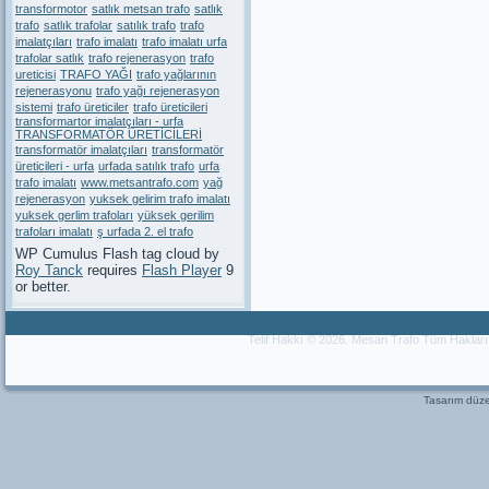
transformotor
satlık metsan trafo
satlık
trafo
satlık trafolar
satılık trafo
trafo
imalatçıları
trafo imalatı
trafo imalatı urfa
trafolar satlık
trafo rejenerasyon
trafo
ureticisi
TRAFO YAĞI
trafo yağlarının
rejenerasyonu
trafo yağı rejenerasyon
sistemi
trafo üreticiler
trafo üreticileri
transformartor imalatçıları - urfa
TRANSFORMATÖR ÜRETİCİLERİ
transformatör imalatçıları
transformatör
üreticileri - urfa
urfada satılık trafo
urfa
trafo imalatı
www.metsantrafo.com
yağ
rejenerasyon
yuksek gelirim trafo imalatı
yuksek gerlim trafoları
yüksek gerilim
trafoları imalatı
ş urfada 2. el trafo
WP Cumulus Flash tag cloud by
Roy Tanck
requires
Flash Player
9
or better.
Telif Hakkı © 2026. Mesan Trafo Tüm Haklar
Tasarım dü