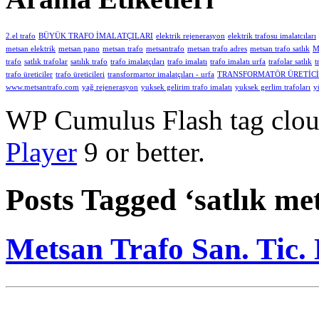
2.el trafo
BÜYÜK TRAFO İMALATÇILARI
elektrik rejenerasyon
elektrik trafosu imalatcıları
metsan elektrik
metsan pano
metsan trafo
metsantrafo
metsan trafo adres
metsan trafo satlık
M
trafo
satlık trafolar
satılık trafo
trafo imalatçıları
trafo imalatı
trafo imalatı urfa
trafolar satlık
t
trafo üreticiler
trafo üreticileri
transformartor imalatçıları - urfa
TRANSFORMATÖR ÜRETİCİ
www.metsantrafo.com
yağ rejenerasyon
yuksek gelirim trafo imalatı
yuksek gerlim trafoları
y
WP Cumulus Flash tag clo
Player
9 or better.
Posts Tagged ‘satlık me
Metsan Trafo San. Tic.